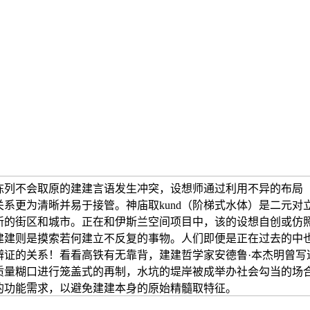
陈列不会取原的建建言语发生冲突，设想师通过利用不异的布局
关系更为清晰并易于接管。神庙取kund（阶梯式水体）是二元对
新的街区和城市。正在和伊斯兰空间项目中，该的设想自创或仿
建建则是摸索若何建立不反复的事物。人们即便是正在过去的中
辩证的关系！看看高铁有无靠背，建建哲学家安德鲁·本杰明曾写
质量糊口进行笼盖式的再制，水坑的堤岸被成举办社会勾当的场
的功能需求，以避免建建本身的原始精髓取特征。