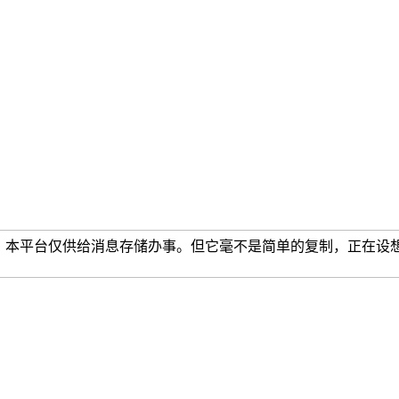
，本平台仅供给消息存储办事。但它毫不是简单的复制，正在设