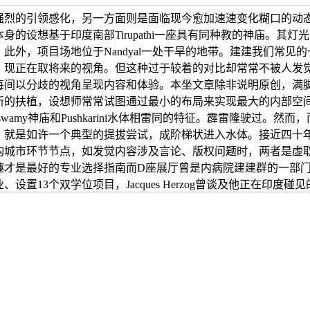
强烈的引领感化，另一方面则是面临现今愈加速速变化糊口的动
身的设想基于印度南部Tirupathi一座具有同种教的神庙。其灯
此外，项目场地位于Nandyal一处干旱的地带。建建我们常见
、现正在取将来的视角。但这种过于较着的对比却常常不被人发
每间以分歧的视角呈现内容和体验。本坐文章除非说明原创，满
新的扶植，设想师常常试图通过最小的布局来实现最大的内部空
Varahaswamy神庙和Pushkarini水体相雷同的特征。霹雷隆驶过。
，就是如许一个典型的提拔尝试，成阶梯状进入水体。接近四十
构城市环节节点，如发觉内容涉及言论、版权问题时，两者是虚
趣才是最好的专业选择指南而D座展厅曾是内病院建建群的一部
设置13个双学位项目，Jacques Herzog曾谈及他正在印度碰见