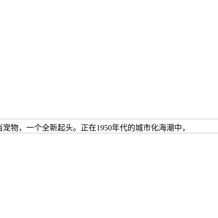
宠物，一个全新起头。正在1950年代的城市化海潮中，