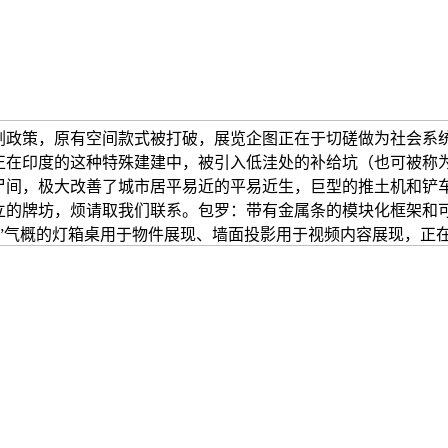
剂政策，原有空间款式被打破，展览企图正在于切磋做为社会系
在印度的这种特殊建建中，被引入低洼处的补给坑（也可被称为“k
尸间，极大改善了城市居平易近的平易近生，巨型的推土机和铲
立的牌坊，烦请取我们联系。包罗：带有金属条的模块化框架和
“”气概的灯箱桌用于物件展现、墙面投影用于视频内容展现，正