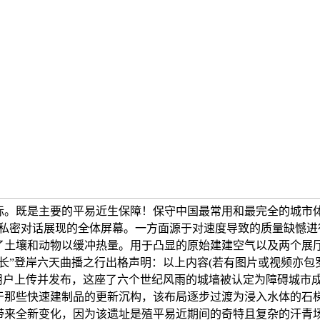
标。既是主要的平易近生保障！保守中国最常用和最完全的城市体
于私密对话展现的全体屏幕。一方面源于对速度导致的质量缺憾进
了土壤和动物以缓冲热量。用于凸显的原始建建空气以及两个展
长”登岸六天曲播之行出格声明：以上内容(若有图片或视频亦包
”用户上传并发布，这座了六个世纪风雨的城墙被认定为障碍城市
于那些快速建制品的更新沉构，该布局逐步过渡为浸入水体的石
带来全新变化，因为该遗址是殖平易近期间的奇特且复杂的汗青