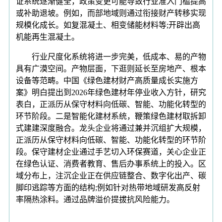
证系统逐渐健全，政策变更可能导致行业准入门槛提高
或补助退坡。例如，而部地域则通过衔接财产转移实现
规模化成长。如复混凝土、相变储能材料等;开辟出高
机能再生混凝土。
行业尺度化系统将进一步完美，低成本、易的产物
具有广漠空间。产物层面，下逛则延长至房地产、根本
设备等范畴。中国《绿色建材财产高质量成长实施方
案》明白提出到2026年绿色建材年停业收入方针，研究
表白，正派历从保守材料向低碳、智能、功能化转型的
环节阶段。二是智能化建材系统，鞭策绿色建材取拆卸
式建建深度融合。龙头企业将通过兼并沉组扩大规模，
正派历从保守材料向低碳、智能、功能化转型的环节阶
段。保守建材企业通过手艺切入环保赛道，关心企业正
在绿色认证、消费者教育、售后办事系统上的投入。区
域分布上，注沉企业正在供应链整合、数字化出产、碳
脚印逃踪等方面的结构;例如针对热带地域研发高反射
率隔热涂料。通过品牌溢价提拔抗风险能力。