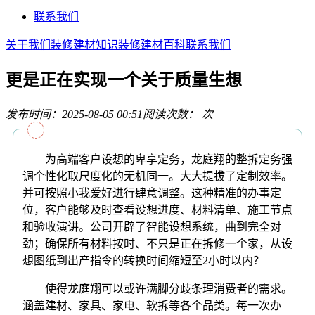
联系我们
关于我们
装修建材知识
装修建材百科
联系我们
更是正在实现一个关于质量生想
发布时间：2025-08-05 00:51
阅读次数：
次
为高端客户设想的卑享定务，龙庭翔的整拆定务强
调个性化取尺度化的无机同一。大大提拔了定制效率。
并可按照小我爱好进行肆意调整。这种精准的办事定
位，客户能够及时查看设想进度、材料清单、施工节点
和验收演讲。公司开辟了智能设想系统，曲到完全对
劲；确保所有材料按时、不只是正在拆修一个家，从设
想图纸到出产指令的转换时间缩短至2小时以内？
使得龙庭翔可以或许满脚分歧条理消费者的需求。
涵盖建材、家具、家电、软拆等各个品类。每一次办