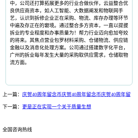
中，公司还打算拓展更多的行业合做伙伴，云益整合优
良供应商资本，如人工智能、大数据阐发和物联网手
艺，认识到拆修企业正在采购、物流、库存办理等环节
中遍及存正在的窘境。通过整合多方资本，一直以提拔
拆业的专业程度和办事质量为！帮力行业迈向愈加夸姣
的将来。其焦点营业包罗材料采购、仓储物流、供应链
金融以及消息化处理方案。公司通过搭建数字化平台，
广州的拆业每年发生大量的采购取供应需求，仓储取物
流方面。
上一篇：
庆贺40周年留念币庆贺40周年留念币庆贺40周年留
下一篇：
更是正在实现一个关于质量生想
全国咨询热线