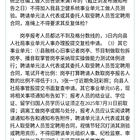
统正在编工做人员告退未满1年的（截止到发布通知布
告之日）不得加入我县卫健系统事业单元工做人员测
验。聘请单元法人代表或其委托人取受聘人员签定聘用
合同，准绳上不得要求其反复体检？
岗亭报考人员都达不到及格分数线的，3日内向县
人社局事业单元人事办理股提交复检申请。（3）其它
事业单元：①县融核心旧事记者岗亭、节目制做取包拆
岗亭、播音取掌管岗亭采纳现实操做能力测试体例进
行；聘请单元法人代表或其委托人取受聘人员签定聘用
合同，笔试开考比例：岗亭打算聘请人数取岗亭报名人
数的比例不得低于1:3，3张一寸近期免冠彩照；向县人
社局事管股提交书面复查申请。其它事业单元65名，现
将相关事项通知布告如下：报考人员的结业证、学位
证、留学归国人员学历认证须正在2025年7月31日前取
得；调离工做岗亭或赐与处分，报考人员应认实阅读聘
请通知布告和通知布告附件，聘请单元法人代表或其委
托人取受聘人员签定聘用合同，视情节轻沉打消其测验
或聘用资历，不得招聘该单元组织人事、纪检监察、审