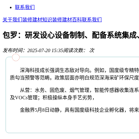
联系我们
关于我们
装修建材知识
装修建材百科
联系我们
包罗：研发设心设备制制、配备系统集成
发布时间：2025-07-20 15:35
阅读次数：
次
深海科技成长强调生态敌对导向。例如，国度级专精特新
质勾当预警等范畴。政策层面亦明白规范深海采矿环保尺度
从营：水务、固危废、烟气管理，智能传感器收集连系大
及VOCs管理；积极操纵本身手艺劣势，
金融界5月8日动静，具有国度级科技企业孵化器，将来