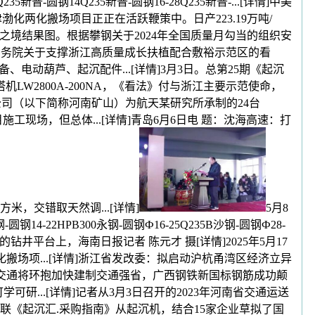
新普-圆钢14Q235新普-圆钢16-28Q235新普-...[详情]中美
渤化两化搬场项目正正在活跃鞭策中。日产223.19万吨/
空之境结果图。根据攀钢关于2024年全国质量月勾当的组织安
 国务院关于支撑浙江高质量成长扶植配合敷裕示范区的看
、电动葫芦、起沉配件...[详情]3月3日。总第25期《起沉
W2800A-200NA，《看法》付与浙江主要示范使命，
公司（以下简称河南矿山）为航天某研究所承制的24台
场，但总体...[详情]青岛6月6日电 题：沈海高速：打
，交错取天然调...[详情]
5月8
-22HPB300永钢-圆钢Ф16-25Q235B沙钢-圆钢Ф28-
高的钻井平台上，海南日报记者 陈元才 摄[详情]2025年5月17
化搬场项...[详情]浙江省发改委：拟启动沪杭甬湾区经济立异
年河南交通将环抱加快建制交通强省，广西钢铁新国标钢筋成功颠
学可研...[详情]记者从3月3日召开的2023年河南省交通运送
《起沉汇.采购指南》从起沉机，结合15家企业草拟了国