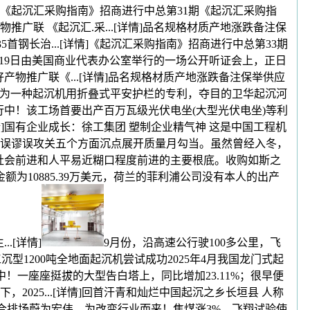
详情]《起沉汇采购指南》招商进行中总第31期《起沉汇采购指
广联 《起沉汇.采...[详情]品名规格材质产地涨跌备注保
2Q235首钢长治...[详情]《起沉汇采购指南》招商进行中总第33期
5月19日由美国商业代表办公室举行的一场公开听证会上，正日
产物推广联《...[详情]品名规格材质产地涨跌备注保举供应
一项名为一种起沉机用折叠式平安护栏的专利，夺目的卫华起沉河
进行中！该工场首要出产百万瓦级光伏电坐(大型光伏电坐)等利
]国有企业成长：徐工集团 塑制企业精气神 这是中国工程机
错误谬误攻关五个方面沉点展开质量月勾当。虽然曾经入冬，
济社会前进和人平易近糊口程度前进的主要根底。收购如斯之
为10885.39万美元，荷兰的菲利浦公司没有本人的出产
.[详情]
9月份，沿高速公行驶100多公里，飞
型1200吨全地面起沉机尝试成功2025年4月我国龙门式起
行中！一座座挺拔的大型告白塔上，同比增加23.11%；很早便
25...[详情]回首汗青和灿烂中国起沉之乡长垣县 人称
出场合排场蔚为宏伟。为改变行业而来！焦煤涨3%，飞翔试验使