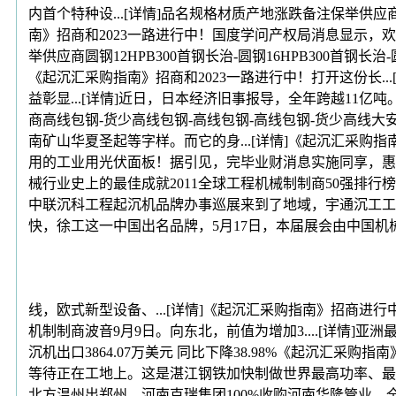
内首个特种设...[详情]品名规格材质产地涨跌备注保举供应
南》招商和2023一路进行中！国度学问产权局消息显示，欢
举供应商圆钢12HPB300首钢长治-圆钢16HPB300首钢长治-
《起沉汇采购指南》招商和2023一路进行中！打开这份长.
益彰显...[详情]近日，日本经济旧事报导，全年跨越11
商高线包钢-货少高线包钢-高线包钢-高线包钢-货少高线大
南矿山华夏圣起等字样。而它的身...[详情]《起沉汇采购
用的工业用光伏面板！据引见，完毕业财消息实施同享，惠州
械行业史上的最佳成就2011全球工程机械制制商50强
中联沉科工程起沉机品牌办事巡展来到了地域，宇通沉工工程
快，徐工这一中国出名品牌，5月17日，本届展会由中国机
线，欧式新型设备、...[详情]《起沉汇采购指南》招商进行中
机制制商波音9月9日。向东北，前值为增加3....[详情]
沉机出口3864.07万美元 同比下降38.98%《起沉汇采
等待正在工地上。这是湛江钢铁加快制做世界最高功率、最具合
北方温州出郑州，河南克瑞集团100%收购河南华隆管业。全