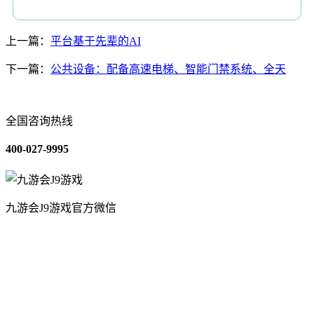
上一篇：
平台基于先辈的AI
下一篇：
公共设备：配备高速电梯、智能门禁系统、全天
全国咨询热线
400-027-9995
九游会J9游戏官方微信
关于我们
装修建材知识
装修建材百科