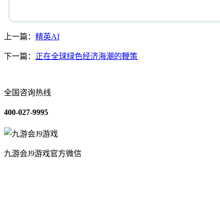
上一篇：
精英AI
下一篇：
正在全球绿色经济海潮的鞭策
全国咨询热线
400-027-9995
九游会J9游戏官方微信
关于我们
装修建材知识
装修建材百科