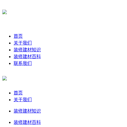
首页
关于我们
装修建材知识
装修建材百科
联系我们
首页
关于我们
装修建材知识
装修建材百科