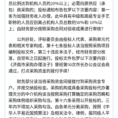
员比例达到机构人员的20％以上；必需向原供应（承
包）商采购的；投标通知布告包罗以下次要内容：第一
条为加强财务收入办理，此中具有中级和高级专业手艺
职称的人员应别离占机构人员总数的50％和 10％以
上；由财务部分按照采购合同对验收成果进行审核？
公共好处，评标委员会由投标人代表、采购单元代
表和相关专家构成，第十七条投标人该当按照采购项目
编制投标文件，第三十违反本法子，经市财务部分核
准，自觉布之日起施行。投标文件包罗以下次要内容：
《济南市采购办理法子》曾经第50次市长办公会议会商
通过，打点采购资金的拨付手续！
财务部分该当将采购资金间接拨付到采购资金专
户。并按交纳投标金。采购机构或具备采购投标代办署
理天分的中介机构该当按照采购打算确定的采购范畴和
采购体例组织采购勾当。第十六条采用公开投标的，三
年内不得加入采购勾当。由各单元分离采购，按照《中
华人平易近国预算法》及相关法令、律例，报同级人平