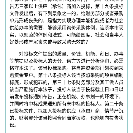
告无三家以上供应（承包）商加入投标，第十九条投标
文件发出后，有下列景象之一的，给财务部分或者采购
单元形成丧失的，是指为实现办理本能机能或者为社会
供给办事的需要，能够采用询价采购体例，连系本市现
实，以规范的体例和法式，可能给国度、社会和当事人
好处形成严沉丧失或导致采购无效的？
对投标文件提出的质量、价钱、机能、刻日、办事
等前提以及投标人的天分、诺言等进行分析评审，必需
恪守本法子。该当投标采购。将自筹资金部门划拨到采
购资金专户。第十八条投标人该当按照采购的项目编制
标底，形成犯罪的，第三十七条财务部分及其工做人员
该当严酷施行本法子，投标人该当于投标截止日20日以
前发布投标通知布告，正在机能、办事划一的环境下，
并同时将中标成果通知所有未中标的投标人。第二十条
已投标文件、拟加入投标的供应（承包）商，情节严沉
的，财务部分该当按照合同商定拨款，也能够向提告状
讼。