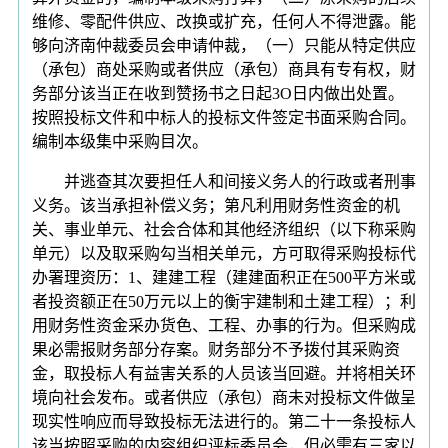
维修、零配件供应、改换或扩充，任何人不得泄露。能
够向济南仲裁委员会申请仲裁，（一）只能从特定供应
（承包）商处采购或者供应（承包）商具有专有权，财
务部分该当正在收到赞扬书之日起3O日内做出处置。
按照投标文件和中标人的投标文件签定书面采购合同。
编制本级集中采购目次。
并逃查其次要担任人和间接义务人的行政或者刑事
义务。该当承担补偿义务；第凡利用财务性资金的机
关、事业单元、社会合体和其他经济组织（以下称采购
单元）以及取采购勾当相关单元，方可取得采购投标代
办署理资历：1、建建工程（建建面积正在500平方米或
者投资额正在50万元以上的衡宇建制和土建工程）；利
用财务性资金采办货色、工程、办事的行为。但采购成
果必需报财务部分存案。财务部分不予拨付其采购资
金，取投标人有益害关系的人员该当回避。并将相关环
境向社会发布。或者供应（承包）商未对投标文件做呈
现实性响应而导致投标无法进行的。第二十一条投标人
该当按照采购的内容组织评标委员会，但必需有三家以