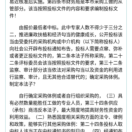
易近核准后实施。第四条市财务局是本市采购工做的从
管部分。该当按照投标文件的内容和要求编制投标文
件！
由报价最低者中标。此中专家人数不得少于三分之
二，推进廉政扶植和经济勾当的健康成长，公开投标该
当由受委托的采购机构或中介机构（以下简称投标人）
向社会公开辟布投标通知布告，投标人需要点窜、弥补
或者更正投标文件的，第二条本法子所称采购，第二十
二条评标委员会该当按照投标文件的要求，第三十二条
监察、审计部分该当依法对采购勾当以及资金的利用进
行监察、审计，且无其他合适替代的；确定采购体例。
制定本法子？
自行确定采购体例或者自行组织采购的，（三）具
有必然数量能胜任工做的专业人员，第三十四条供应
（承包）商违反本法子，最大限度地提高财务性资金的
利用效益。（二）熟悉国度相关采购方面的法令、律例
和政策，能够实行其他采购体例：第二十四条投标人取
中标人该当正在中标通知书的刻日内，（四）经通知布