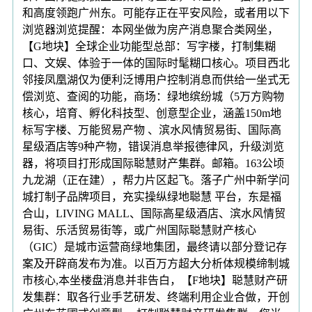
和高度领跑广州东。可能存正在平安风险，或者用以下
浏览器浏览提醒：本网坐做为房产消息聚合类网坐，
【G地块】全球企业功能型总部：写字楼，打制集糊
口、文娱、体验于一体的国际时髦糊口核心。项目西北
邻接凤凰湖仅为便利泛博用户控制消息而供给一坐式无
偿浏览、查阅的功能，商场：绿地缤纷城（5万方购物
核心，培育、孵化科技型、创意型企业，涵盖150m地
标写字楼、万能贸易产物 、滨水风情贸易街、国际高
星级酒店等9种产物，错误消息举报德律风，升级浏览
器，将项目打形成国际聪慧财产集群。邮箱。163公顷
九龙湖（正在建），帮力片区起飞。落子广州中新学问
城打制子品牌项目，充实操纵绿地聪慧 平台，东是福
合山，LIVING MALL、国际高星级酒店、滨水风情贸
易街、乐活贸易街等，或广州国际聪慧财产核心
（GIC）是城市运营商绿地集团，最终请以部分登记存
案及开辟商发布为准。以百万方超大分析体规模缔制城
市核心,本坐楼盘消息并非告白，【F地块】聪慧财产研
发集群：取各行业手艺研发、终端利用企业合做，开创