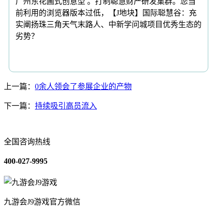
广州东花圃式创意型 。打制聪慧财产研发集群。您当
前利用的浏览器版本过低，【J地块】国际聪慧谷：充
实阐扬珠三角天气末路人、中新学问城项目优秀生态的
劣势？
上一篇：
0余人领会了参展企业的产物
下一篇：
持续吸引高员流入
全国咨询热线
400-027-9995
九游会J9游戏官方微信