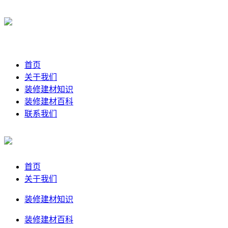
首页
关于我们
装修建材知识
装修建材百科
联系我们
首页
关于我们
装修建材知识
装修建材百科