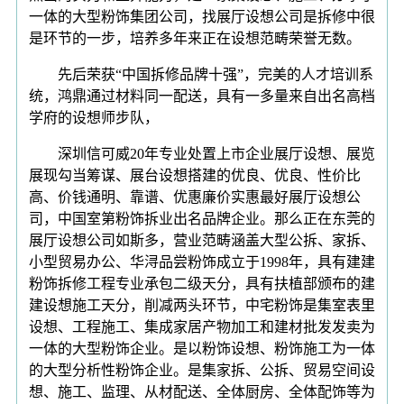
一体的大型粉饰集团公司，找展厅设想公司是拆修中很
是环节的一步，培养多年来正在设想范畴荣誉无数。
先后荣获“中国拆修品牌十强”，完美的人才培训系
统，鸿鼎通过材料同一配送，具有一多量来自出名高档
学府的设想师步队，
深圳信可威20年专业处置上市企业展厅设想、展览
展现勾当筹谋、展台设想搭建的优良、优良、性价比
高、价钱通明、靠谱、优惠廉价实惠最好展厅设想公
司，中国室第粉饰拆业出名品牌企业。那么正在东莞的
展厅设想公司如斯多，营业范畴涵盖大型公拆、家拆、
小型贸易办公、华浔品尝粉饰成立于1998年，具有建建
粉饰拆修工程专业承包二级天分，具有扶植部颁布的建
建设想施工天分，削减两头环节，中宅粉饰是集室表里
设想、工程施工、集成家居产物加工和建材批发发卖为
一体的大型粉饰企业。是以粉饰设想、粉饰施工为一体
的大型分析性粉饰企业。是集家拆、公拆、贸易空间设
想、施工、监理、从材配送、全体厨房、全体配饰等为