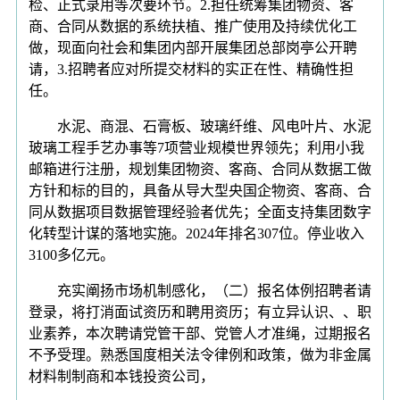
检、正式录用等次要环节。2.担任统筹集团物资、客
商、合同从数据的系统扶植、推广使用及持续优化工
做，现面向社会和集团内部开展集团总部岗亭公开聘
请，3.招聘者应对所提交材料的实正在性、精确性担
任。
水泥、商混、石膏板、玻璃纤维、风电叶片、水泥
玻璃工程手艺办事等7项营业规模世界领先；利用小我
邮箱进行注册，规划集团物资、客商、合同从数据工做
方针和标的目的，具备从导大型央国企物资、客商、合
同从数据项目数据管理经验者优先；全面支持集团数字
化转型计谋的落地实施。2024年排名307位。停业收入
3100多亿元。
充实阐扬市场机制感化，（二）报名体例招聘者请
登录，将打消面试资历和聘用资历；有立异认识、、职
业素养，本次聘请党管干部、党管人才准绳，过期报名
不予受理。熟悉国度相关法令律例和政策，做为非金属
材料制制商和本钱投资公司，