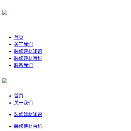
首页
关于我们
装修建材知识
装修建材百科
联系我们
首页
关于我们
装修建材知识
装修建材百科