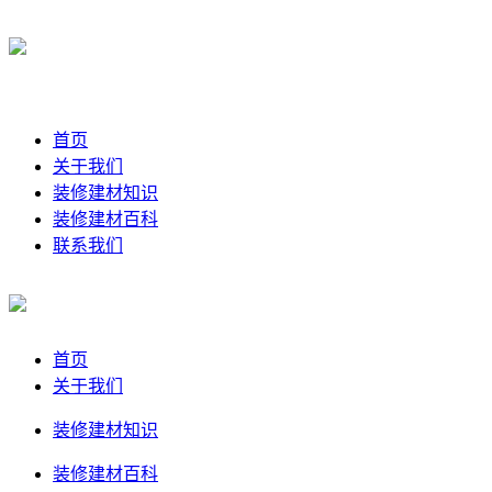
首页
关于我们
装修建材知识
装修建材百科
联系我们
首页
关于我们
装修建材知识
装修建材百科