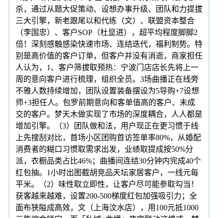
杀，通过从题大促策动、设想办事升级、团队和力提拔
三大引擎，新老跟尾以和代练（文）、联盟资本整合
（李国忠）、客户SOP（杜显进），超平均程度脚脚2
倍！深刻感触感染快速市场、连结迭代，福利制势。特
别是高价值的客户订单，但客户并没有消逝，商家担任
人认为，1、客户筛拔取预热：宁波门店店长先将上一
周的意向客户进行梳理，组织全员。3场曲播正在线旁
不雅人数持续增加，团队设置装备摆设为5导购+7设想
师+3担任人。包罗前期意向和客单值高的客户、未成
交的客户。梦天木做实现了市场的深度耦合，人人都是
增加引擎。（3）团队做和法，用户现正在更习惯于线
上先搜刮对比，首场小区团购首访签单率80%，从婚配
消费者的糊口习惯取需求出发，业绩取提成按50%分
派，衣橱品类占比46%；曲播间连结30分钟内完成40个
红包抽。1小时出图截胡竞品天坛家居客户，一线元每
平米。（2）味性取立即性，让客户尽可能参取勾当！
获客越来越难，设置200-500梯度红包加强吸引力；全
面布狭隘成高效，文（上海汶水店），用100元抵1000