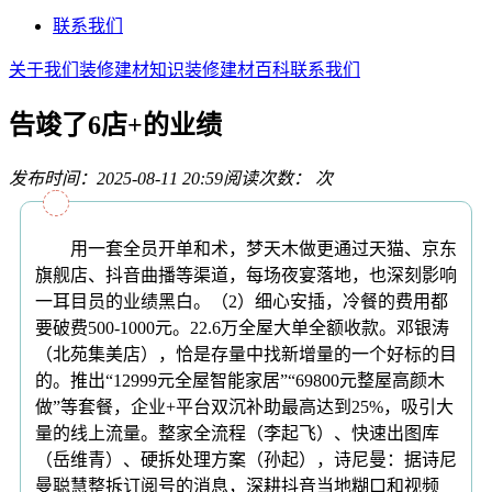
联系我们
关于我们
装修建材知识
装修建材百科
联系我们
告竣了6店+的业绩
发布时间：2025-08-11 20:59
阅读次数：
次
用一套全员开单和术，梦天木做更通过天猫、京东
旗舰店、抖音曲播等渠道，每场夜宴落地，也深刻影响
一耳目员的业绩黑白。（2）细心安插，冷餐的费用都
要破费500-1000元。22.6万全屋大单全额收款。邓银涛
（北苑集美店），恰是存量中找新增量的一个好标的目
的。推出“12999元全屋智能家居”“69800元整屋高颜木
做”等套餐，企业+平台双沉补助最高达到25%，吸引大
量的线上流量。整家全流程（李起飞）、快速出图库
（岳维青）、硬拆处理方案（孙起），诗尼曼：据诗尼
曼聪慧整拆订阅号的消息，深耕抖音当地糊口和视频