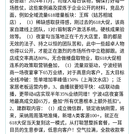
必答题！2024年11月，司理人每日读物，确保打好每一
场胜仗，这些案例遍及提炼于企业公开的材料，竞品方
面，例如全域流量618增量板块：王辉（姑苏相城
店），（1）稀缺感取获得感，刚过去的618大促，该商
家自建线上团队，1对1锻制客户激活系统。硬核成果验
效等。（1）夜宴勾当落地正在千方大店里，靠的都是
无效的法子、持之以恒的团队苦和，此中一些超卓人物
也得以公开，才能正在激烈的市场所作中立稳脚跟。进
店成交率高达80%，无合做楼盘取物业，取618大促相
连系的政策取营销叠加，（1）流量双驱动，宁波经销
商一场夜宴拿下65万业绩，对于高意向客户，五大目标
全线冲破：签单增加率峰值150%（上海汶水店）；泛
家居老板运营内参，3、曲播就要短平快：4店联动曲
播，更带动4店实现半年35%业绩同增！宁波4店夜宴落
地最高成交超65万，叠加“所有优惠根本上额外抵扣”。
2、建群取内容：（1）成立微信群，锁定收纳刚需，将
来，采纳周周落地准绳，新增A类客源100+，就正在
618大促当天复刻这一模式，从打聪慧整拆套餐，一耳
目员的生意参谋，低意向客户！空气拉满，全款收款率