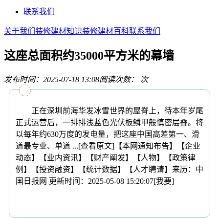
联系我们
关于我们
装修建材知识
装修建材百科
联系我们
这座总面积约35000平方米的幕墙
发布时间：2025-07-18 13:08
阅读次数：
次
正在深圳前海华发冰雪世界的屋脊上，待本年岁尾
正式运营后，一排排浅蓝色光伏板鳞甲般慎密层叠。将
以每年约630万度的发电量，把这座中国高差第一、滑
道最专业、单道 ...[查看原文]【本网通知布告】【企业
动态】【业内资讯】【财产阐发】【人物】【政策律
例】【投资融资】【统计数据】【人才聘请】来历：中
国日报网 更新时间：2025-05-08 15:20:07[我要]