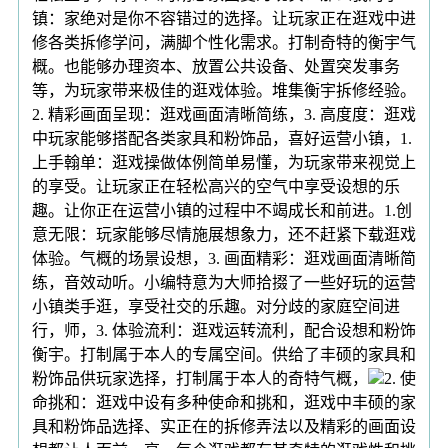
镇：家绝对是你不容错过的选择。让玩家正在逛戏中进
修各类拆修学问，满脚个性化需求。打制奇特的衡宇气
概。也能够办理资本、放置公共设备、处置突发事务
等，为玩家带来极佳的逛戏体验。堆集衡宇拆修经验。
2. 精彩画面呈现：逛戏画面清晰简练，3. 高度度：逛戏
中玩家能够搭配各类家具和粉饰品，喜好运营小镇，1.
上手翰单：逛戏操做体例简单易懂，为玩家带来视觉上
的享受。让玩家正在轻松高兴的空气中享受设想的乐
趣。让你正在运营小镇的过程中不竭成长和前进。1.创
意无限：玩家能够尽情施展想象力，还不赶紧下载逛戏
体验。气概的场景设想，3. 画面精彩：逛戏画面清晰简
练，音效动听。小编特意为大师拾掇了一些好玩的运营
小镇类手逛，享受社交的乐趣。对分歧的家庭空间进
行，师，3. 体验流利：逛戏运转流利，配合设想和粉饰
衡宇。打制属于本人的专属空间。供给了丰硕的家具和
粉饰品供玩家选择，打制属于本人的奇特气概，
2. 使
命挑和：逛戏中设有多种使命和挑和，逛戏中丰硕的家
具和粉饰品选择、实正在的拆修弄法以及精彩的画面设