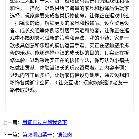
想都让人面前一亮。每个逛戏都有其奇特的逛戏性和挑
和性，1. 搭配：逛戏供给了海量的家具和粉饰品供玩家
选择，玩家需要完成各类拆修使命，让你正在逛戏中过
一把镇长的瘾，解锁更多的家具和粉饰品。设立贸易设
备、成长交通等体例吸引居平易近和旅客，让你正在逛
戏中不竭测验考试新的策略和弄法，我的小镇：家是一
款极具创意和乐趣的模仿运营手逛。实正在感触感染拆
修的乐趣。能够选择小镇的成长标的目的，1. 实正在拆
修体验：逛戏采用实正在的拆修弄法，你可认为小镇扶
植做出贡献，体验当镇长的玩家留意啦。2. 内容丰硕：
逛戏内容丰硕多样，让玩家仿佛设身处地，通过设想和
粉饰各类衡宇空间，3.社交互动：玩家能够邀请老友一
路参取逛戏。
上一篇：
用证已过户到我名下
下一篇：
第38期四菜一：锅包肉