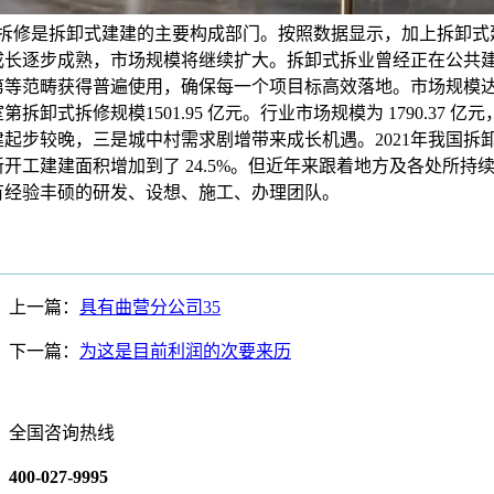
式拆修是拆卸式建建的主要构成部门。按照数据显示，加上拆卸式
成长逐步成熟，市场规模将继续扩大。拆卸式拆业曾经正在公共
第等范畴获得普遍使用，确保每一个项目标高效落地。市场规模达到
第拆卸式拆修规模1501.95 亿元。行业市场规模为 1790.37 亿
起步较晚，三是城中村需求剧增带来成长机遇。2021年我国拆
开工建建面积增加到了 24.5%。但近年来跟着地方及各处所持
有经验丰硕的研发、设想、施工、办理团队。
上一篇：
具有曲营分公司35
下一篇：
为这是目前利润的次要来历
全国咨询热线
400-027-9995