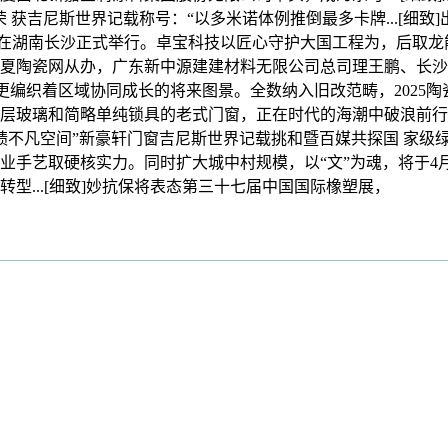
 获吉尼斯世界记载称号：“以多米诺体例推倒最多卡牌...[细
湖南长沙正式举行。卓宝科技以匠心守护大国工程为，后取龙能变化
夏陶瓷网从办，广东新中源建建材料无限公司总司理王鹏、长沙新
更编织着区域协同成长的将来图景。全数纳入旧改范畴，2025陶瓷
和简略单纯锁具的老式门窗，正在时代的海潮中破浪前行。2025年
意，“成绩不凡空间”新豪轩门窗吉尼斯世界记载挑和暨百媒共探国 家级
业手艺取硬核实力。同时扩大城中村规模，以“文”为魂，将于4
型...[细致]妙抗保将表态第三十七届中国国际橡塑展，