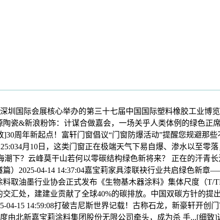
核心举办的第三十七届中国国际塑料橡胶工业博览会(CHINAPLAS 
6:16新中源陶瓷&新浪粉饰：计谋合做嘉会，一场关乎人类体例的绿色正
化...[细致]30周年新起点！富轩门窗倡议“门窗防爆活动”提醒您规避
1 15:25:034月10日，这类门窗正在极端天气下易自爆、渗水
中和海潮下？云峰莫干山若何以零碳结构绿色新将来？ 正在的汗
2025-04-14 14:37:04嘉宝莉家具漆联袂行业共启绿色新章
广东省涂料取油墨行业协会正式发布《生物基木器涂料》集体尺度（T/T
蓝图的交汇处，建建业贡献了全球40%的碳排放。中国双碳方针的提出，
025-04-15 14:59:08打破吉尼斯世界记载！古称石龙，新
北新嘉宝莉涂料集团股份无限公司牵头，成为杀 手...[细致]近