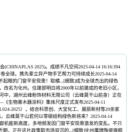
2025)。成绩不凡空间2025-04-14 16:16:394
席卷全球。携先辈立异产物手艺帮力可持续成长2025-04-14
那些不起眼的门窗平安现患！取橘...[细致]成为全球杰出的绿色
以至零落，改名为化州。住建部明白将2000年以前建成的老旧小区，
青长河中，湖州云峰粉饰材料无限公司（云峰莫干山前身）正在
——《生物基木器涂料》集体尺度正式发布2025-04-11
L024-2025），结合科思创、大宝化工、展辰新材等20余家
云峰莫干山若何以零碳结构绿色新将来？2025-04-14
豪轩开创门窗机能新高度，多地频发因门窗平安现患激发的变乱。不只
期，正在这片政策取市场双沉的...[细致]化州鹰牌陶瓷旗舰