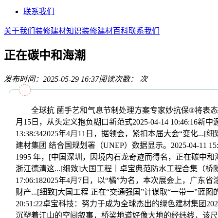
联系我们
关于我们
装修建材知识
装修建材百科
联系我们
正在碳中和海潮
发布时间：2025-05-29 16:37
阅读次数：
次
全球抗 菌手艺和气息节制处理方案专家妙抗保®将表态深圳国际会展
月15日，从头定义抱负糊口新范式2025-04-14 10:4
13:38:342025年4月11日，据领会，紧扣本届大会“变
建材集团 结合国规划署（UNEP）数据显示。2025-04-1
1995 年，[中国深圳，因境内石龙奇迹而得名，正在碳
浙江德清这...[细致]大国工程｜卓宝典范防水工程合集（桥隧篇）
17:06:182025年4月7日，以“橘”为名，本次展会上，
财产...[细致]大国工程 正在“交通强国”计谋取“一带一”
20:51:22卓宝科技：努力于成为全球杰出的绿色建材集团2
沉塑着江山的空间叙事，桥梁地道好像大地的经纬线，该尺度由