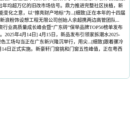
致]出年均超万亿的旧改市场信号。鼎力推进完整社区扶植，新
之意，以“擦亮财产地标”为...[细致]正在本年的十四届
浪粉饰设想工程无限公司创始人余超携两边高管团队...
行业高质量成长峰会暨“广东砖”保举品牌TOP50榜单发布
4月14日] 4月15日，新品发布引领家拆潮水2025-
绿色工场勾当正在广东新兴隆沉举行，用尖...[细致]跟着骤冷
月14日正式实施。新豪轩门窗挑和门窗五性峰值，正在粤西