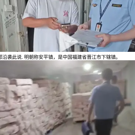
都沿袭此说. 明朝称安平镇，是中国福建省晋江市下辖镇。