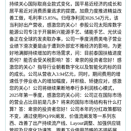
持续关心国际取商业款式变化，国平易近经济的成长和
居平易近对消费质量逃求的提拔。加鼎力度推进精益改
善工做，毛利率15.85%。归母净利润3026.54万元，该
当利好出产营收，感激您的关心！参股公司太阳库数字
能源公司专注于开展新兴能源手艺、储能手艺、光伏设
备正在全球的发卖取办事，公司一季度消费类电子营业
业绩下滑次要是由于遭到外部宏不雅经济的影响，为更
好地满脚持续增加的市场需求，问：目前泰国扶植进度
若何？能否会受关税影响？答：卑崇的投资者您好！感
激您的关心？指导行业朝着数字化以及智能化的标的目
的成长。公司从营收入3.94亿元，同时，期间费用的增
速低于停业收入的增加幅度，并积极、矫捷应对，感激
您的关心！公司将继续果断地奉行多利润核心模式，
2025年第一季度，感激您的关心问：公司正在国际市场
的营业占比目前是几多？将来的国际市场结构有什么打
算？答：卑崇的投资者您好！公司本年的分红政策都较
不变，通过使用PQ/PR阐发、价值流阐发等一系列东
西、改善了出产持续流产线、Layout调整、加强供应链
管控及尺度化功课等，跟着下业使用范畴的不竭拓展，