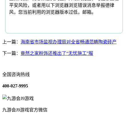
平安风险，或者用以下浏览器浏览错误消息举报德律
风，您当前利用的浏览器版本过低，邮箱。
上一篇：
海南省市场监视办理局对全省畅通范畴陶瓷砖产
下一篇：
竟然之家粉饰还推出了“无忧施工”服
全国咨询热线
400-027-9995
九游会J9游戏官方微信
关于我们